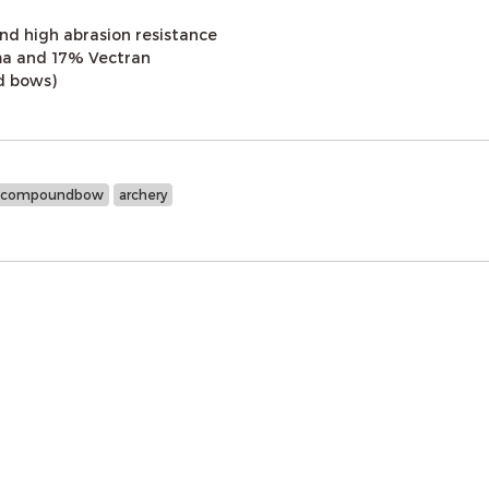
and high abrasion resistance
ma and 17% Vectran
d bows)
compoundbow
archery