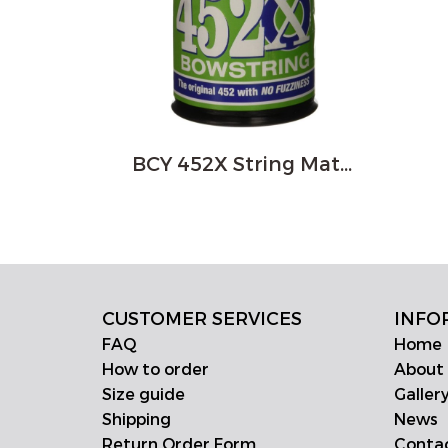
BCY 452X String Material 1/4# (Colors)
CUSTOMER SERVICES
INFO
FAQ
Home
How to order
About
Size guide
Galler
Shipping
News
Return Order Form
Conta