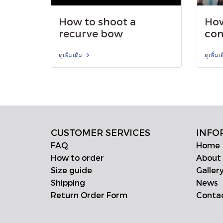
How to shoot a
How
recurve bow
co
ดูเพิ่มเติม
ดูเพิ่มเ
CUSTOMER SERVICES
INFO
FAQ
Home
How to order
About
Size guide
Galler
Shipping
News
Return Order Form
Conta