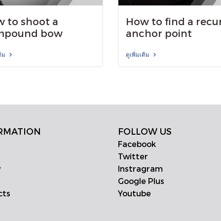
 to shoot a
How to find a recu
mpound bow
anchor point
ติม
ดูเพิ่มเติม
RMATION
FOLLOW US
Facebook
Twitter
y
Instragram
Google Plus
cts
Youtube